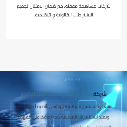
شركات مساهمة مقفلة، مع ضمان الامتثال لجميع
الاشتراطات القانونية والتنظيمية.
شركة
معتز إبراهيم محمد العبدالكريم
نسعي بالاستمرار نحو الابتكار ونؤمن بأنه يبدأ من الداخل
ويمتد لاستثماراتنا المختلفة كما نحافظ علي مفهوم
الجودة في كل ما نقوم به من خدمات وأعمال لتحقيق