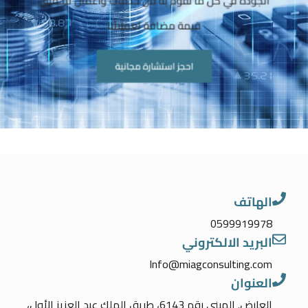
قيمة مضافة لعملائنا
احجز استشارة مجانية
الهاتف
0599919978
البريد الالكتروني
Info@miagconsulting.com
العنوان
العارض. المبنى رقم 6143، طريق الملك عبد العزيز الأول،