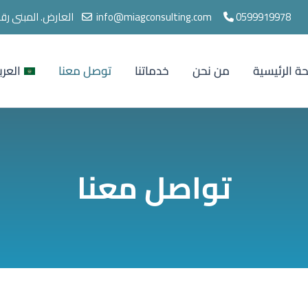
0599919978
info@miagconsulting.com
العارض. المبنى رقم 6143، طريق الملك عبد العزيز الأول، العارض، الرياض
ة الرئيسية
من نحن
خدماتنا
توصل معنا
العرب
تواصل معنا