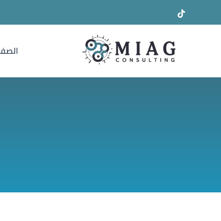
خطي
لى
لمحتوى
الصفح